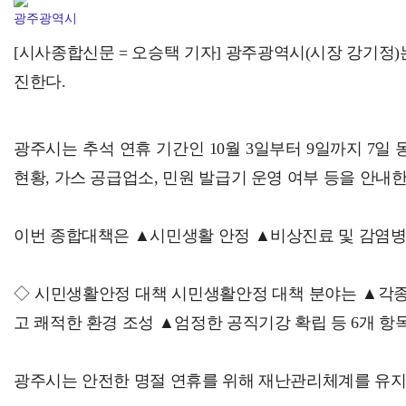
완주군, 2026년 장애인일자리 지원사업 본격 추진
광주광역시
[시사종합신문 = 오승택 기자] 광주광역시(시장 강기정)
진한다.
광주시는 추석 연휴 기간인 10월 3일부터 9일까지 7일
현황, 가스 공급업소, 민원 발급기 운영 여부 등을 안내한
이번 종합대책은 ▲시민생활 안정 ▲비상진료 및 감염병·식중
◇ 시민생활안정 대책 시민생활안정 대책 분야는 ▲각종
고 쾌적한 환경 조성 ▲엄정한 공직기강 확립 등 6개 항목
광주시는 안전한 명절 연휴를 위해 재난관리체계를 유지