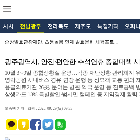
시사
전남광주
전라북도
제주도
특집기획
오피
순창발효관광재단, 초등돌봄 연계 발효문화 체험프로그램 …
순창요양병원, 저소득 취약계층 여름나기 지원 위한 성금…
광주광역시, 안전·편안한 추석연휴 종합대책 
전북특별자치도교육청, 수시 대면 집중상담 운영
10월 3∼9일 종합상황실 운영…각종 재난상황 관리체계 
익산시, 자율방재단과 폭염 대응 무더위쉼터 현장 예찰 …
영락공원 시내버스 경유·연장 운행 등 성묘객 교통 편의 
응급의료기관 26곳, 문여는 병원·약국 운영 등 진료공백 
대한적십자봉사회 부안군협의회, 폭염 극복 얼음물 나눔 …
상생카드 13% 특별할인·범시민 캠페인 등 지역경제 활력
부안군, 2026 부안붉은노을축제 군민 참여 체험 프로…
오승택 기자
입력 : 2025. 09. 29(월) 09:35
부안군, 전 군민 대상 부안형 기본사회 준비 민생안정지…
함께 만드는 지역의 힘, 주민세
제주시, 음식점 재난배상책임보험 가입 갱신 적극 독려