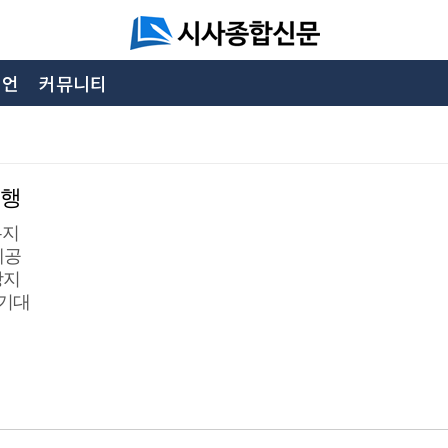
니언
커뮤니티
시행
유지
제공
방지
 기대