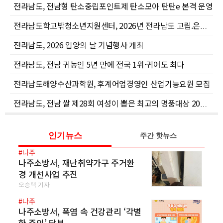
전라남도, 전남형 탄소중립포인트제 탄소모아 탄탄e 본격 운영
전라남도학교밖청소년지원센터, 2026년 전라남도 고립.은둔 청소년 원스톱 패키지 지원사업 권역별 설명회 개최
전라남도, 2026 입양의 날 기념행사 개최
전라남도, 전남 귀농인 5년 만에 전국 1위·귀어도 최다
전라남도해양수산과학원, 후계어업경영인 산업기능요원 모집
전라남도, 전남 쌀 제28회 여성이 뽑은 최고의 명풍대상 20년 연속 수상 영예
인기뉴스
주간 핫뉴스
#나주
나주소방서, 재난취약가구 주거환
경 개선사업 추진
오승택 기자
#나주
나주소방서, 폭염 속 건강관리 ‘각별
한 주의’ 당부