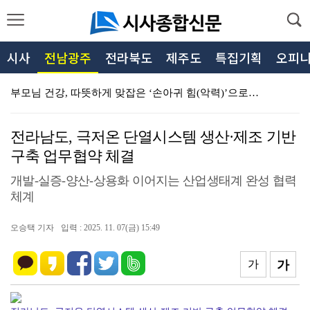
시사
전남광주
전라북도
제주도
특집기획
오피
부모님 건강, 따뜻하게 맞잡은 ‘손아귀 힘(악력)’으로…
광양소방서 119생활안전순찰대, 폭염 대응 생활안전 순…
전라남도, 극저온 단열시스템 생산·제조 기반
전남여성가족재단, 전남지역 22개 가족센터 ‘성인지 관…
구축 업무협약 체결
공무원연금공단, 'AI·공공데이터 대국민 시각화 경진대…
개발-실증-양산-상용화 이어지는 산업생태계 완성 협력
체계
광주지방병무청, 하람노인복지센터 김치윤 사회복무요원 미…
강진군 성전면, 홀몸 어르신 위한 따뜻한 생신상 차려드…
오승택 기자
입력 : 2025. 11. 07(금) 15:49
강진군 작천면 복지기동대, 폭염 속 취약계층 주거환경 …
가
가
강진군, 이동노동자 폭염 대응 지원
강진군, 제26회 대한민국 청자공모전 개최