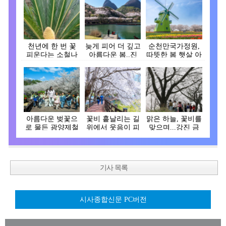
천년에 한 번 꽃
늦게 피어 더 깊고
순천만국가정원,
피운다는 소철나
아름다운 봄..진
따뜻한 봄 햇살 아
무, 장흥 대덕읍서
안, 벚꽃으로 물
래 튤립 활짝 피어
꽃…
들…
나…
아름다운 벚꽃으
꽃비 흩날리는 길
맑은 하늘, 꽃비를
로 물든 광양제철
위에서 웃음이 피
맞으며...강진 금
소 주택단지
어나는 순간, 함께
곡사 벚꽃길 상
…
춘…
기사 목록
시사종합신문 PC버전