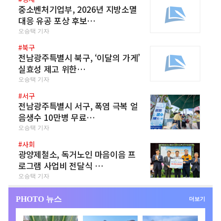
중소벤처기업부, 2026년 지방소멸
대응 유공 포상 후보…
오승택 기자
#북구
전남광주특별시 북구, ‘이달의 가게’
실효성 제고 위한…
오승택 기자
#서구
전남광주특별시 서구, 폭염 극복 얼
음생수 10만병 무료…
오승택 기자
#사회
광양제철소, 독거노인 마음이음 프
로그램 사업비 전달식 …
오승택 기자
PHOTO 뉴스
더보기