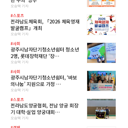
오승택 기자
#스포츠
전라남도체육회, 「2026 체육영재
발굴캠프」개최
오승택 기자
#사회
광주시남자단기청소년쉼터 청소년
2명, 롯데장학재단 ‘장…
오승택 기자
#사회
광주시남자단기청소년쉼터, ‘바보
의나눔’ 지원으로 가정 …
오승택 기자
#스포츠
전라남도양궁협회, 전남 양궁 회장
기 대학·실업 양궁대회…
오승택 기자
#경제