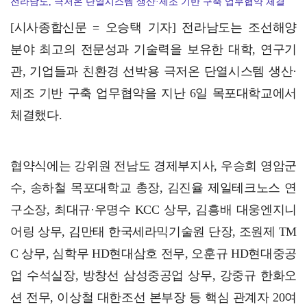
전라남도, 극저온 단열시스템 생산·제조 기반 구축 업무협약 체결
순천경찰서, 보행자 우선 출발신호(LPI) 3개소 시범…
[시사종합신문 = 오승택 기자] 전라남도는 조선해양
분야 최고의 전문성과 기술력을 보유한 대학, 연구기
관, 기업들과 친환경 선박용 극저온 단열시스템 생산·
제조 기반 구축 업무협약을 지난 6일 목포대학교에서
체결했다.
협약식에는 강위원 전남도 경제부지사, 우승희 영암군
수, 송하철 목포대학교 총장, 김진율 제일테크노스 연
구소장, 최대규·우명수 KCC 상무, 김흥배 대웅엔지니
어링 상무, 김만태 한국세라믹기술원 단장, 조원제 TM
C 상무, 심학무 HD현대삼호 전무, 오훈규 HD현대중공
업 수석실장, 방창선 삼성중공업 상무, 강중규 한화오
션 전무, 이상철 대한조선 본부장 등 핵심 관계자 20여