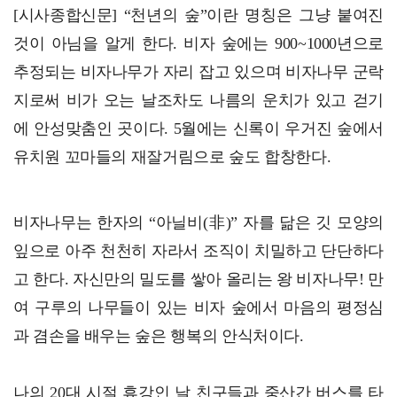
[시사종합신문] “천년의 숲”이란 명칭은 그냥 붙여진
전남광주특별시, 영농형태양광 추진 위한 시·군 실무 간…
것이 아님을 알게 한다. 비자 숲에는 900~1000년으로
추정되는 비자나무가 자리 잡고 있으며 비자나무 군락
지로써 비가 오는 날조차도 나름의 운치가 있고 걷기
에 안성맞춤인 곳이다. 5월에는 신록이 우거진 숲에서
유치원 꼬마들의 재잘거림으로 숲도 합창한다.
비자나무는 한자의 “아닐비(非)” 자를 닮은 깃 모양의
잎으로 아주 천천히 자라서 조직이 치밀하고 단단하다
고 한다. 자신만의 밀도를 쌓아 올리는 왕 비자나무! 만
여 구루의 나무들이 있는 비자 숲에서 마음의 평정심
과 겸손을 배우는 숲은 행복의 안식처이다.
나의 20대 시절 휴강인 날 친구들과 중산간 버스를 타