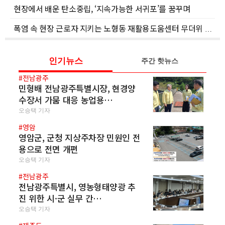
현장에서 배운 탄소중립, ‘지속가능한 서귀포’를 꿈꾸며
폭염 속 현장 근로자 지키는 노형동 재활용도움센터 무더위 쉼터
인기뉴스
주간 핫뉴스
#전남광주
민형배 전남광주특별시장, 현경양
수장서 가뭄 대응 농업용…
오승택 기자
#영암
영암군, 군청 지상주차장 민원인 전
용으로 전면 개편
오승택 기자
#전남광주
전남광주특별시, 영농형태양광 추
진 위한 시·군 실무 간…
오승택 기자