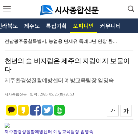
전라북도
제주도
특집기획
오피니언
커뮤니티
전남광주통합특별시, 농업용 면세유 특례 3년 연장 환영…
민형배 전남광주특별시장, 현경양수장서 가뭄 대응 농업용…
천년의 숲 비자림은 제주의 자랑이자 보물이
제주특별자치도, 해외동포 선수단 입국부터 출국까지 국가…
다
제주특별자치도, 「2026년 인권작품 아이디어 공모전」…
제주환경성질활예방센터 예방교육팀장 임명숙
제주특별자치도 농업기술원, 노지재배용 신품종 만감류 1…
시사종합신문
입력 : 2026. 05. 26(화) 20:53
제주특별자치도, 가뭄·폭염 장기화 대비 비상급수대책반 …
제주특별자치도 보훈청, 이동보훈복지사업 선포 19주년 …
가
가
제주특별자치도, 여름철 수상안전사고 예방 특별 대책회으…
제주환경성질활예방센터 예방교육팀장 임명숙
제주특별자치도, 2026년 제주 공공데이터 AI활용 창…