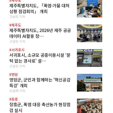
#제주도
제주특별자치도, 「폭염·가뭄 대처
상황 점검회의」 개최
고성민 기자
#제주도
제주특별자치도, 2026년 제주 공공
데이터 AI활용 창…
고성민 기자
#서귀포시
서귀포시, 소규모 공중이용시설 ‘문
턱 없는 경사로’ 설…
고성민 기자
#영암
영암군, 군민과 함께하는 ‘혁신공감
특강’ 개최
오승택 기자
#장흥
장흥군, 폭염 대응 축산농가 현장점
검 실시