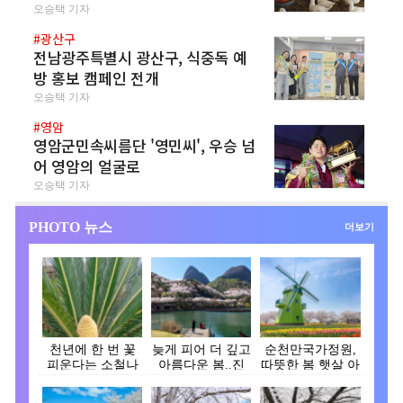
오승택 기자
#광산구
전남광주특별시 광산구, 식중독 예
방 홍보 캠페인 전개
오승택 기자
#영암
영암군민속씨름단 '영민씨', 우승 넘
어 영암의 얼굴로
오승택 기자
PHOTO 뉴스
더보기
천년에 한 번 꽃
늦게 피어 더 깊고
순천만국가정원,
피운다는 소철나
아름다운 봄..진
따뜻한 봄 햇살 아
무, 장흥 대덕읍서
안, 벚꽃으로 물
래 튤립 활짝 피어
꽃…
들…
나…