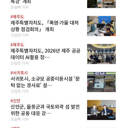
특강’ 개최
오승택 기자
#제주도
제주특별자치도, 「폭염·가뭄 대처
상황 점검회의」 개최
고성민 기자
#제주도
제주특별자치도, 2026년 제주 공공
데이터 AI활용 창…
고성민 기자
#서귀포시
서귀포시, 소규모 공중이용시설 ‘문
턱 없는 경사로’ 설…
고성민 기자
#신안
신안군, 울릉군과 국토외곽 섬 발전
위한 공동 대응 강…
오승택 기자