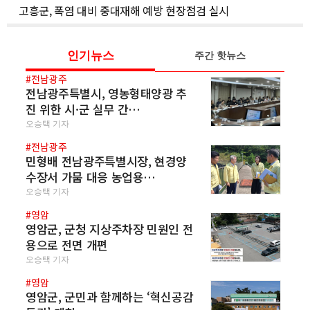
고흥군, 폭염 대비 중대재해 예방 현장점검 실시
인기뉴스
주간 핫뉴스
#전남광주
전남광주특별시, 영농형태양광 추
진 위한 시·군 실무 간…
오승택 기자
#전남광주
민형배 전남광주특별시장, 현경양
수장서 가뭄 대응 농업용…
오승택 기자
#영암
영암군, 군청 지상주차장 민원인 전
용으로 전면 개편
오승택 기자
#영암
영암군, 군민과 함께하는 ‘혁신공감