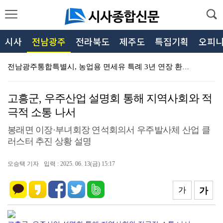
시사
전남광주
전라북도
제주도
특집기획
오피
전남광주통합특별시, 농업용 면세유 특례 3년 연장 환영…
민형배 전남광주특별시장, 현경양수장서 가뭄 대응 농업용…
고흥군, 우주산업 설명회 통해 지역사회와 적
제주특별자치도, 해외동포 선수단 입국부터 출국까지 국가…
극적 소통 나서
제주특별자치도, 「2026년 인권작품 아이디어 공모전」…
봉래면 이장·부녀회장 연석회의서 우주발사체 산업 클
러스터 추진 상황 설명
제주특별자치도 농업기술원, 노지재배용 신품종 만감류 1…
제주특별자치도, 가뭄·폭염 장기화 대비 비상급수대책반 …
오승택 기자
입력 : 2025. 06. 13(금) 15:17
제주특별자치도 보훈청, 이동보훈복지사업 선포 19주년 …
가
가
제주특별자치도, 여름철 수상안전사고 예방 특별 대책회으…
제주특별자치도, 2026년 제주 공공데이터 AI활용 창…