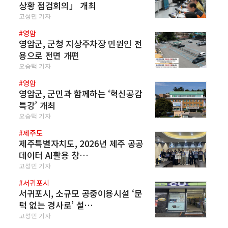
상황 점검회의」 개최
고성민 기자
#영암
영암군, 군청 지상주차장 민원인 전
용으로 전면 개편
오승택 기자
#영암
영암군, 군민과 함께하는 ‘혁신공감
특강’ 개최
오승택 기자
#제주도
제주특별자치도, 2026년 제주 공공
데이터 AI활용 창…
고성민 기자
#서귀포시
서귀포시, 소규모 공중이용시설 ‘문
턱 없는 경사로’ 설…
고성민 기자