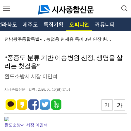
전라북도
제주도
특집기획
오피니언
커뮤니티
전남광주통합특별시, 농업용 면세유 특례 3년 연장 환영…
민형배 전남광주특별시장, 현경양수장서 가뭄 대응 농업용…
“중증도 분류 기반 이송병원 선정, 생명을 살
제주특별자치도, 해외동포 선수단 입국부터 출국까지 국가…
리는 첫걸음”
제주특별자치도, 「2026년 인권작품 아이디어 공모전」…
완도소방서 서장 이민석
제주특별자치도 농업기술원, 노지재배용 신품종 만감류 1…
시사종합신문
입력 : 2026. 06. 16(화) 17:51
제주특별자치도, 가뭄·폭염 장기화 대비 비상급수대책반 …
제주특별자치도 보훈청, 이동보훈복지사업 선포 19주년 …
가
가
제주특별자치도, 여름철 수상안전사고 예방 특별 대책회으…
완도소방서 서장 이민석
제주특별자치도, 2026년 제주 공공데이터 AI활용 창…