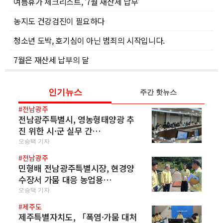
여름휴가 체크리스트, ‘7월 재산세 납부’
농지도 건강검진이 필요하다
청소년 도박, 호기심이 아닌 범죄의 시작입니다.
7월은 재산세 납부의 달
인기뉴스
주간 핫뉴스
#전남광주
전남광주특별시, 영농형태양광 추
진 위한 시·군 실무 간…
오승택 기자
#전남광주
민형배 전남광주특별시장, 현경양
수장서 가뭄 대응 농업용…
오승택 기자
#제주도
제주특별자치도, 「폭염·가뭄 대처