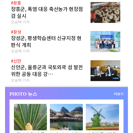
#장흥
장흥군, 폭염 대응 축산농가 현장점
검 실시
오승택 기자
#장성
장성군, 평생학습센터 신규지정 현
판식 개최
오승택 기자
#신안
신안군, 울릉군과 국토외곽 섬 발전
위한 공동 대응 강…
오승택 기자
PHOTO 뉴스
더보기