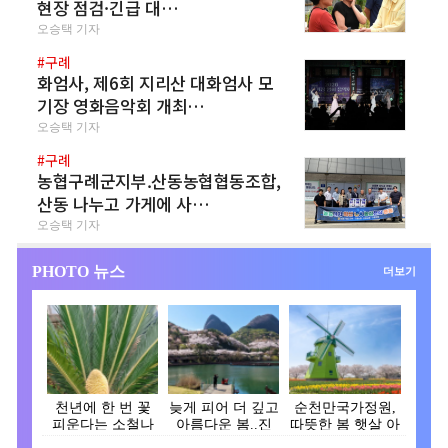
현장 점검·긴급 대…
오승택 기자
#구례
화엄사, 제6회 지리산 대화엄사 모
기장 영화음악회 개최…
오승택 기자
#구례
농협구례군지부.산동농협협동조합,
산동 나누고 가게에 사…
오승택 기자
PHOTO 뉴스
더보기
천년에 한 번 꽃
늦게 피어 더 깊고
순천만국가정원,
피운다는 소철나
아름다운 봄..진
따뜻한 봄 햇살 아
무, 장흥 대덕읍서
안, 벚꽃으로 물
래 튤립 활짝 피어