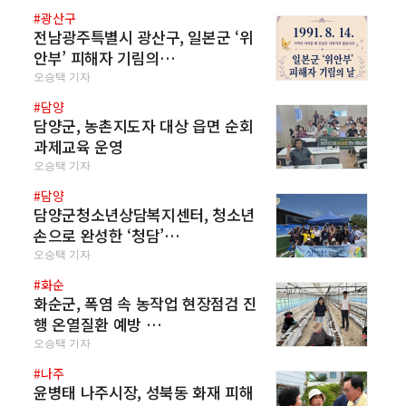
#광산구
전남광주특별시 광산구, 일본군 ‘위
안부’ 피해자 기림의…
오승택 기자
#담양
담양군, 농촌지도자 대상 읍면 순회
과제교육 운영
오승택 기자
#담양
담양군청소년상담복지센터, 청소년
손으로 완성한 ‘청담’…
오승택 기자
#화순
화순군, 폭염 속 농작업 현장점검 진
행 온열질환 예방 …
오승택 기자
#나주
윤병태 나주시장, 성북동 화재 피해