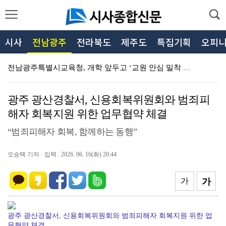
시사
전남광주
전라북도
제주도
특집기획
오피
전남광주특별시교육청, 개학 앞두고 ‘교원 안심 밀착 지…
광주충장귀금속특화지원센터, 제5회 충장 주얼리 작품전 …
광주 광산경찰서, 신용회복위원회와 범죄피
광주경찰청, 범죄 수익 5,062억 원을 세탁한 범죄조…
해자 회복지원 위한 업무협약 체결
중소벤처기업부, 전통시장 폭염대응 및 온누리상품권 가맹…
“범죄피해자 회복, 함께하는 동행”
중소벤처기업부, ‘공공데이터 활용 지원’ 사업 협업과제…
오승택 기자
입력 : 2026. 06. 16(화) 20:44
전남광주통합특별시 구청장협의회, 광주 5개 자치구 시 …
장흥군청 김장우 선수, 국제대회 세단뛰기 정상 등극
가
가
신분증 확인, 한 번의 확인이 아이들의 미래를 지킵니다…
광주 광산경찰서, 신용회복위원회와 범죄피해자 회복지원 위한 업
잠깐만요, 경찰입니다...그 순간 전화를 끊어야 합니다…
무협약 체결