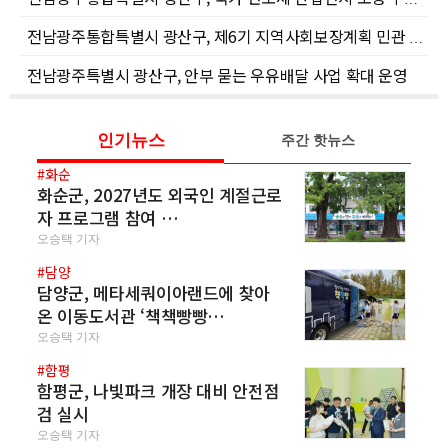
전남광주통합특별시 광산구, 제6기 지역사회보장계획 민관 합동 연수 개최
전남광주특별시 광산구, 안부 묻는 우유배달 사업 확대 운영
인기뉴스
주간 핫뉴스
#화순
화순군, 2027년도 외국인 계절근로
자 프로그램 참여 …
오승택 기자
#담양
담양군, 메타세쿼이아랜드에 찾아
온 이동도서관 ‘책책빵빵…
오승택 기자
#함평
함평군, 나빛파크 개장 대비 안전점
검 실시
오승택 기자